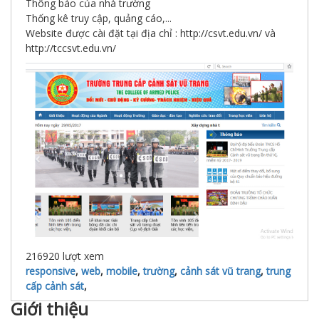
Thông báo của nhà trường
Thống kê truy cập, quảng cáo,...
Website được cài đặt tại địa chỉ : http://csvt.edu.vn/ và
http://tccsvt.edu.vn/
216920
lượt xem
responsive
,
web
,
mobile
,
trường
,
cảnh sát vũ trang
,
trung
cấp cảnh sát
,
Giới thiệu